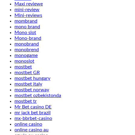
Maxi reviewe
mini-review
Mini-reviews
mombrand
mono brand
Mono slot
Mono-brand
monobrand
monobrend
monogame
monoslot
mostbet
mostbet GR
mostbet hungary
mostbet italy
mostbet norway
mostbet ozbekistonda
mostbet tr
Mr Bet casino DE
mr jack bet brazil
mx-bbrbet-casino
online casino
online casino au