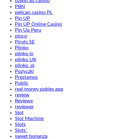
ozwin au casino
PBN
pelican casino PL
Pin UP
Pin UP Online Casino
Pin Up Peru
pinco
Pirots SE
Plinko
plinko in
plinko UK
plinko_pl
Pozyczki
Prestamos
Public
real money pokies app
review
Reviewe
reviewer
Slot
Slot Machine
Slots
Slots`
sweet bonanza