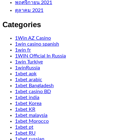
พฤศจิกายน 2021
ตุลาคม 2021
Categories
1Win AZ Casino
1win casino spanish
1win fr
1WIN Official In Russia
1win Turkiye
1winRussia
1xbet apk
1xbet arabic
1xbet Bangladesh
1xbet casino BD
1xbet india
1xbet Korea
1xbet KR
1xbet malaysia
1xbet Morocco
1xbet pt
1xbet RU
1xbet russian