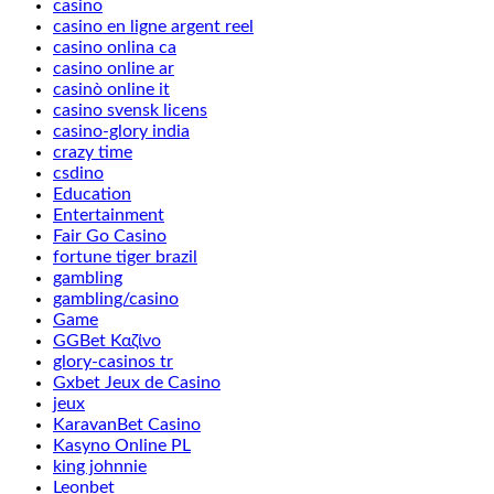
casino
casino en ligne argent reel
casino onlina ca
casino online ar
casinò online it
casino svensk licens
casino-glory india
crazy time
csdino
Education
Entertainment
Fair Go Casino
fortune tiger brazil
gambling
gambling/casino
Game
GGBet Καζίνο
glory-casinos tr
Gxbet Jeux de Casino
jeux
KaravanBet Casino
Kasyno Online PL
king johnnie
Leonbet