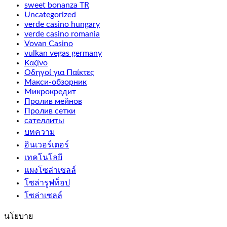
sweet bonanza TR
Uncategorized
verde casino hungary
verde casino romania
Vovan Casino
vulkan vegas germany
Καζίνο
Οδηγοί για Παίκτες
Макси-обзорник
Микрокредит
Пролив мейнов
Пролив сетки
сателлиты
บทความ
อินเวอร์เตอร์
เทคโนโลยี
แผงโซล่าเซลล์
โซล่ารูฟท็อป
โซล่าเซลล์
นโยบาย