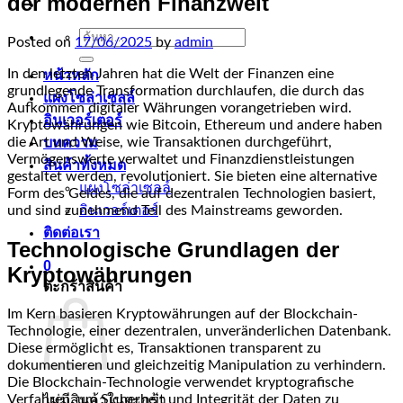
der modernen Finanzwelt
ค้นหา:
Posted on
17/06/2025
by
admin
In den letzten Jahren hat die Welt der Finanzen eine
หน้าหลัก
grundlegende Transformation durchlaufen, die durch das
แผงโซล่าเซลล์
Aufkommen digitaler Währungen vorangetrieben wird.
อินเวอร์เตอร์
Kryptowährungen wie Bitcoin, Ethereum und andere haben
die Art und Weise, wie Transaktionen durchgeführt,
บทความ
Vermögenswerte verwaltet und Finanzdienstleistungen
สินค้าทั้งหมด
gestaltet werden, revolutioniert. Sie bieten eine alternative
แผงโซล่าเซลล์
Form des Geldes, die auf dezentralen Technologien basiert,
und sind zunehmend Teil des Mainstreams geworden.
อินเวอร์เตอร์
ติดต่อเรา
Technologische Grundlagen der
0
Kryptowährungen
ตะกร้าสินค้า
Im Kern basieren Kryptowährungen auf der Blockchain-
Technologie, einer dezentralen, unveränderlichen Datenbank.
Diese ermöglicht es, Transaktionen transparent zu
dokumentieren und gleichzeitig Manipulation zu verhindern.
Die Blockchain-Technologie verwendet kryptografische
Verfahren, um Sicherheit und Integrität der Daten zu
ไม่มีสินค้าในตะกร้า