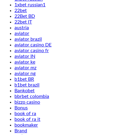
1xbet russian1
22bet
22Bet BD
22bet IT
austria
aviator
aviator brazil
aviator casino DE
aviator casino fr
aviator IN
aviator ke
aviator mz
aviator ng
b1bet BR
b1bet brazil
Bankobet
bbrbet colombia
bizzo casino
Bonus
book of ra
book of ra it
bookmaker
Brand