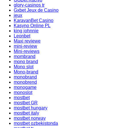
glory-casinos tr
Gxbet Jeux de Casino
jeux
KaravanBet Casino
Kasyno Online PL
king johnnie
Leonbet
Maxi reviewe
mini-review
Mini-reviews
mombrand
mono brand
Mono slot
Mono-brand
monobrand
monobrend
monogame
monoslot
mostbet
mostbet GR
mostbet hungary
mostbet italy
mostbet norway
mostbet ozbekistonda