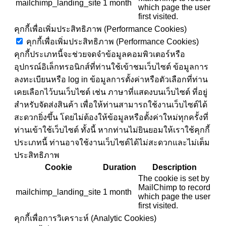
mailchimp_landing_site
1 month
which page the user
first visited.
คุกกี้เพื่อเพิ่มประสิทธิภาพ (Performance Cookies)
คุกกี้เพื่อเพิ่มประสิทธิภาพ (Performance Cookies)
คุกกี้ประเภทนี้จะช่วยจดจำข้อมูลคอมพิวเตอร์หรือ
อุปกรณ์อิเล็กทรอนิกส์ที่ท่านใช้เข้าชมเว็บไซต์ ข้อมูลการ
ลงทะเบียนหรือ log in ข้อมูลการตั้งค่าหรือตัวเลือกที่ท่าน
เคยเลือกไว้บนเว็บไซต์ เช่น ภาษาที่แสดงบนเว็บไซต์ ที่อยู่
สำหรับจัดส่งสินค้า เพื่อให้ท่านสามารถใช้งานเว็บไซต์ได้
สะดวกยิ่งขึ้น โดยไม่ต้องให้ข้อมูลหรือตั้งค่าใหม่ทุกครั้งที่
ท่านเข้าใช้เว็บไซต์ ทั้งนี้ หากท่านไม่ยินยอมให้เราใช้คุกกี้
ประเภทนี้ ท่านอาจใช้งานเว็บไซต์ได้ไม่สะดวกและไม่เต็ม
ประสิทธิภาพ
Cookie
Duration
Description
The cookie is set by
MailChimp to record
mailchimp_landing_site
1 month
which page the user
first visited.
คุกกี้เพื่อการวิเคราะห์ (Analytic Cookies)