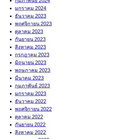
กุมภาพันธ์ 2024
มกราคม 2024
ธันวาคม 2023
พฤศจิกายน 2023
ตุลาคม 2023
กันยายน 2023
สิงหาคม 2023
กรกฎาคม 2023
มิถุนายน 2023
พฤษภาคม 2023
มีนาคม 2023
กุมภาพันธ์ 2023
มกราคม 2023
ธันวาคม 2022
พฤศจิกายน 2022
ตุลาคม 2022
กันยายน 2022
สิงหาคม 2022