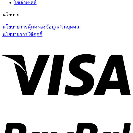
โซล่าเซลล์
นโยบาย
นโยบายการคุ้มครองข้อมูลส่วนบุคคล
นโยบายการใช้คุกกี้