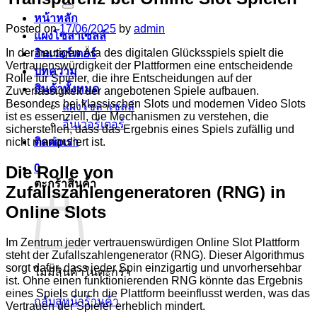
หน้าหลัก
Posted on
17/06/2025
by
admin
แผงโซล่าเซลล์
In der heutigen Ära des digitalen Glücksspiels spielt die
อินเวอร์เตอร์
Vertrauenswürdigkeit der Plattformen eine entscheidende
บทความ
Rolle für Spieler, die ihre Entscheidungen auf der
สินค้าทั้งหมด
Zuverlässigkeit der angebotenen Spiele aufbauen.
Besonders bei klassischen Slots und modernen Video Slots
แผงโซล่าเซลล์
ist es essenziell, die Mechanismen zu verstehen, die
อินเวอร์เตอร์
sicherstellen, dass das Ergebnis eines Spiels zufällig und
nicht manipuliert ist.
ติดต่อเรา
0
Die Rolle von
ตะกร้าสินค้า
Zufallszahlengeneratoren (RNG) in
Online Slots
Im Zentrum jeder vertrauenswürdigen Online Slot Plattform
steht der Zufallszahlengenerator (RNG). Dieser Algorithmus
sorgt dafür, dass jeder Spin einzigartig und unvorhersehbar
ไม่มีสินค้าในตะกร้า
ist. Ohne einen funktionierenden RNG könnte das Ergebnis
eines Spiels durch die Plattform beeinflusst werden, was das
กลับสู่หน้าร้านค้า
Vertrauen der Spieler erheblich mindert.