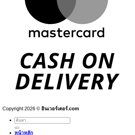
Copyright 2026 ©
อินเวอร์เตอร์.com
ค้นหา:
หน้าหลัก