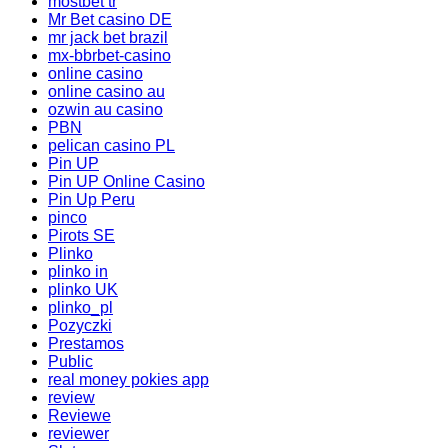
mostbet tr
Mr Bet casino DE
mr jack bet brazil
mx-bbrbet-casino
online casino
online casino au
ozwin au casino
PBN
pelican casino PL
Pin UP
Pin UP Online Casino
Pin Up Peru
pinco
Pirots SE
Plinko
plinko in
plinko UK
plinko_pl
Pozyczki
Prestamos
Public
real money pokies app
review
Reviewe
reviewer