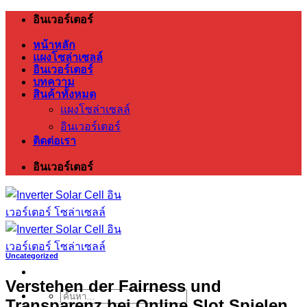
ข้าม
อินเวอร์เตอร์
ไป
หน้าหลัก
ยัง
แผงโซล่าเซลล์
อินเวอร์เตอร์
เนื้อหา
บทความ
สินค้าทั้งหมด
แผงโซล่าเซลล์
อินเวอร์เตอร์
ติดต่อเรา
อินเวอร์เตอร์
Uncategorized
Verstehen der Fairness und
ค้นหา:
Transparenz bei Online Slot Spielen