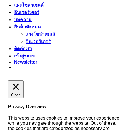
แผงโซล่าเซลล์
อินเวอร์เตอร์
บทความ
สินค้าทั้งหมด
แผงโซล่าเซลล์
อินเวอร์เตอร์
ติดต่อเรา
เข้าสู่ระบบ
Newsletter
Close
Privacy Overview
This website uses cookies to improve your experience
while you navigate through the website. Out of these,
the cookies that are categorized as necessary are