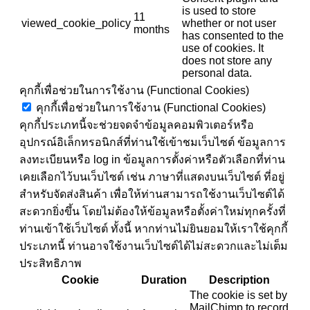
is used to store
11
viewed_cookie_policy
whether or not user
months
has consented to the
use of cookies. It
does not store any
personal data.
คุกกี้เพื่อช่วยในการใช้งาน (Functional Cookies)
คุกกี้เพื่อช่วยในการใช้งาน (Functional Cookies)
คุกกี้ประเภทนี้จะช่วยจดจำข้อมูลคอมพิวเตอร์หรือ
อุปกรณ์อิเล็กทรอนิกส์ที่ท่านใช้เข้าชมเว็บไซต์ ข้อมูลการ
ลงทะเบียนหรือ log in ข้อมูลการตั้งค่าหรือตัวเลือกที่ท่าน
เคยเลือกไว้บนเว็บไซต์ เช่น ภาษาที่แสดงบนเว็บไซต์ ที่อยู่
สำหรับจัดส่งสินค้า เพื่อให้ท่านสามารถใช้งานเว็บไซต์ได้
สะดวกยิ่งขึ้น โดยไม่ต้องให้ข้อมูลหรือตั้งค่าใหม่ทุกครั้งที่
ท่านเข้าใช้เว็บไซต์ ทั้งนี้ หากท่านไม่ยินยอมให้เราใช้คุกกี้
ประเภทนี้ ท่านอาจใช้งานเว็บไซต์ได้ไม่สะดวกและไม่เต็ม
ประสิทธิภาพ
Cookie
Duration
Description
The cookie is set by
MailChimp to record