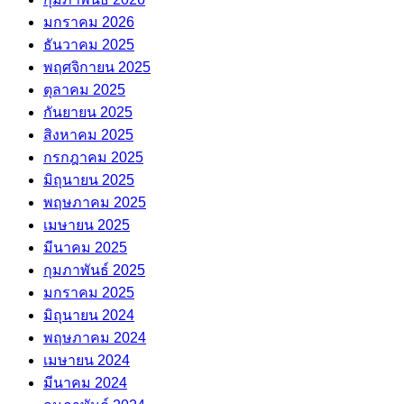
มกราคม 2026
ธันวาคม 2025
พฤศจิกายน 2025
ตุลาคม 2025
กันยายน 2025
สิงหาคม 2025
กรกฎาคม 2025
มิถุนายน 2025
พฤษภาคม 2025
เมษายน 2025
มีนาคม 2025
กุมภาพันธ์ 2025
มกราคม 2025
มิถุนายน 2024
พฤษภาคม 2024
เมษายน 2024
มีนาคม 2024